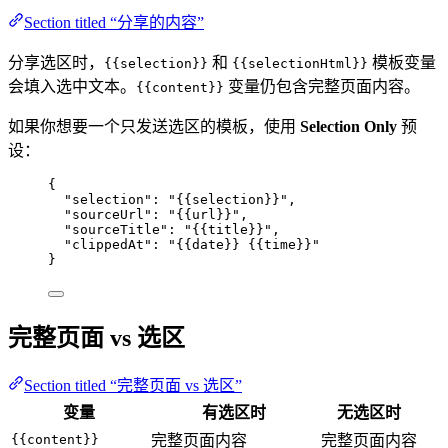
Section titled “分享的内容”
分享选区时，
和
模板变量
{{selection}}
{{selectionHtml}}
会填入选中文本。
变量仍包含完整页面内容。
{{content}}
如果你想要一个只发送选区的模板，使用
Selection Only
预
设：
{
"selection"
: 
"
{{selection}}
"
,
"sourceUrl"
: 
"
{{url}}
"
,
"sourceTitle"
: 
"
{{title}}
"
,
"clippedAt"
: 
"
{{date}} {{time}}
"
}
完整页面 vs 选区
Section titled “完整页面 vs 选区”
变量
有选区时
无选区时
{{content}}
完整页面内容
完整页面内容