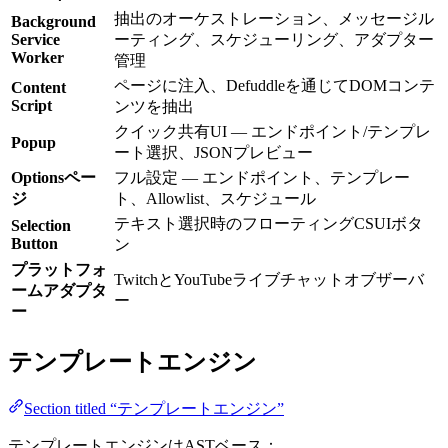
抽出のオーケストレーション、メッセージル
Background
Service
ーティング、スケジューリング、アダプター
Worker
管理
ページに注入、Defuddleを通じてDOMコンテ
Content
Script
ンツを抽出
クイック共有UI — エンドポイント/テンプレ
Popup
ート選択、JSONプレビュー
Optionsペー
フル設定 — エンドポイント、テンプレー
ジ
ト、Allowlist、スケジュール
テキスト選択時のフローティングCSUIボタ
Selection
Button
ン
プラットフォ
TwitchとYouTubeライブチャットオブザーバ
ームアダプタ
ー
ー
テンプレートエンジン
Section titled “テンプレートエンジン”
テンプレートエンジンはASTベース：