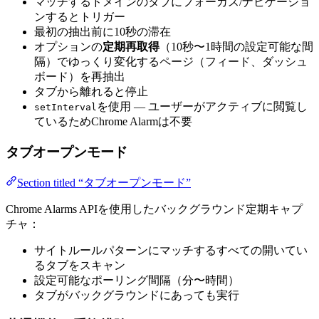
マッチするドメインのタブにフォーカス/ナビゲーショ
ンするとトリガー
最初の抽出前に10秒の滞在
オプションの
定期再取得
（10秒〜1時間の設定可能な間
隔）でゆっくり変化するページ（フィード、ダッシュ
ボード）を再抽出
タブから離れると停止
を使用 — ユーザーがアクティブに閲覧し
setInterval
ているためChrome Alarmは不要
タブオープンモード
Section titled “タブオープンモード”
Chrome Alarms APIを使用したバックグラウンド定期キャプ
チャ：
サイトルールパターンにマッチするすべての開いてい
るタブをスキャン
設定可能なポーリング間隔（分〜時間）
タブがバックグラウンドにあっても実行