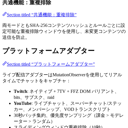
共通機能：重複排除
Section titled “共通機能：重複排除”
両モードともSHA-256コンテンツハッシュとルールごとに設
定可能な重複排除ウィンドウを使用し、未変更コンテンツの
送信を防止。
プラットフォームアダプター
Section titled “プラットフォームアダプター”
ライブ配信アダプターはMutationObserverを使用してリアル
タイムでチャットをキャプチャ：
Twitch
: ネイティブ + 7TV + FFZ DOM バリアント、
bits、サブスク、raid
YouTube
: ライブチャット、スーパーチャット/ステッ
カー、メンバーシップ、VODトランスクリプト
30秒バッチ集約、優先度サンプリング（課金 > モデレ
ーター > ランダム）
スライディングウィンドウ重複排除（10秒）